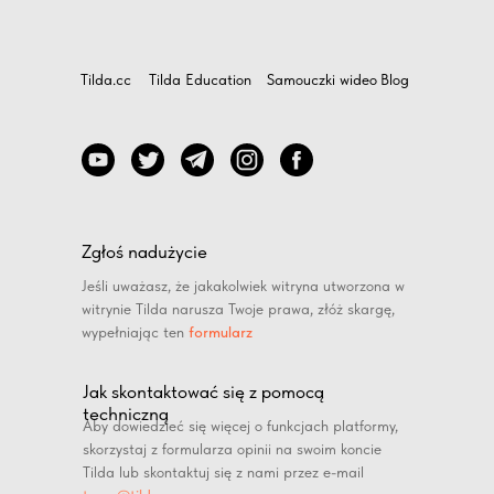
Tilda.cc
Tilda Education
Samouczki wideo
Blog
Zgłoś nadużycie
Jeśli uważasz, że jakakolwiek witryna utworzona w
witrynie Tilda narusza Twoje prawa, złóż skargę,
wypełniając ten
formularz
Jak skontaktować się z pomocą
techniczną
Aby dowiedzieć się więcej o funkcjach platformy,
skorzystaj z formularza opinii na swoim koncie
Tilda lub skontaktuj się z nami przez e-mail