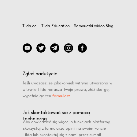
Tilda.cc
Tilda Education
Samouczki wideo
Blog
Zgłoś nadużycie
Jeśli uważasz, że jakakolwiek witryna utworzona w
witrynie Tilda narusza Twoje prawa, złóż skargę,
wypełniając ten
formularz
Jak skontaktować się z pomocą
techniczną
Aby dowiedzieć się więcej o funkcjach platformy,
skorzystaj z formularza opinii na swoim koncie
Tilda lub skontaktuj się z nami przez e-mail