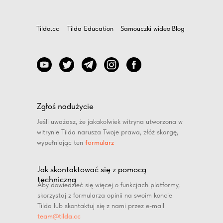
Tilda.cc
Tilda Education
Samouczki wideo
Blog
Zgłoś nadużycie
Jeśli uważasz, że jakakolwiek witryna utworzona w
witrynie Tilda narusza Twoje prawa, złóż skargę,
wypełniając ten
formularz
Jak skontaktować się z pomocą
techniczną
Aby dowiedzieć się więcej o funkcjach platformy,
skorzystaj z formularza opinii na swoim koncie
Tilda lub skontaktuj się z nami przez e-mail
team@tilda.cc