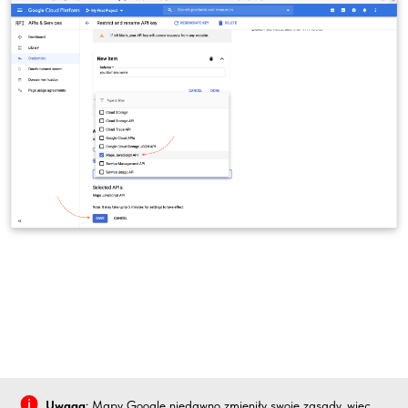
Uwaga
: Mapy Google niedawno zmieniły swoje zasady, więc